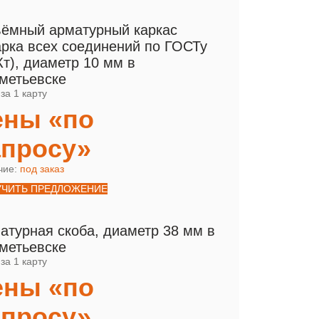
ёмный арматурный каркас
арка всех соединений по ГОСТу
Кт), диаметр 10 мм в
метьевске
за 1 карту
ены «по
апросу»
чие:
под заказ
УЧИТЬ ПРЕДЛОЖЕНИЕ
атурная скоба, диаметр 38 мм в
метьевске
за 1 карту
ены «по
апросу»