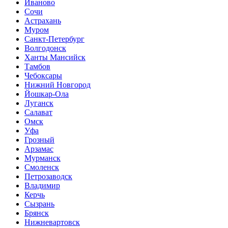
Иваново
Сочи
Астрахань
Муром
Санкт-Петербург
Волгодонск
Ханты Мансийск
Тамбов
Чебоксары
Нижний Новгород
Йошкар-Ола
Луганск
Салават
Омск
Уфа
Грозный
Арзамас
Мурманск
Смоленск
Петрозаводск
Владимир
Керчь
Сызрань
Брянск
Нижневартовск