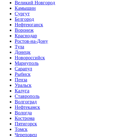
Великий Новгород
Камышин
Сургут
Белгород
Нефтеюганск
Воронеж
Краснодар
Ростов-на-Дону
Тула
Донецк
Новороссийск
Мариуполь
Сарапул
Рыбиск
Пенза
Уральск
Калуга
Ставрополь
Волгоград
Нефтекамск
Вологда
Кострома
Пятигорск
Томск
Череповец